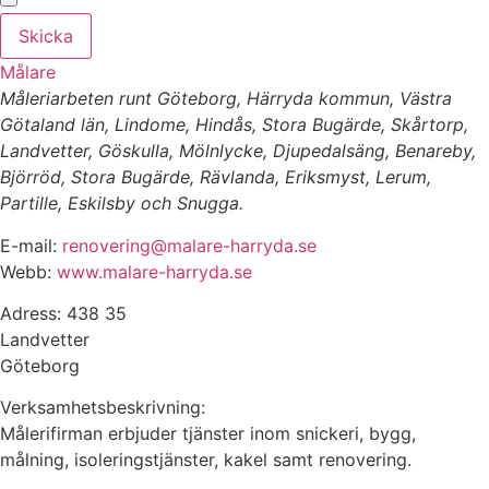
Skicka
Målare
Måleriarbeten runt Göteborg, Härryda kommun, Västra
Götaland län, Lindome, Hindås, Stora Bugärde, Skårtorp,
Landvetter, Göskulla, Mölnlycke, Djupedalsäng, Benareby,
Björröd, Stora Bugärde, Rävlanda, Eriksmyst, Lerum,
Partille, Eskilsby och Snugga.
E-mail:
renovering@malare-harryda.se
Webb:
www.malare-harryda.se
Adress: 438 35
Landvetter
Göteborg
Verksamhetsbeskrivning:
Målerifirman erbjuder tjänster inom snickeri, bygg,
målning, isoleringstjänster, kakel samt renovering.