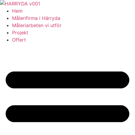
Skip
to
Hem
content
Målerifirma i Härryda
Måleriarbeten vi utför
Projekt
Offert