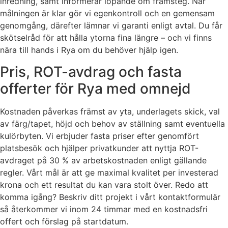
inredning, samt informerar löpande om framsteg. När
målningen är klar gör vi egenkontroll och en gemensam
genomgång, därefter lämnar vi garanti enligt avtal. Du får
skötselråd för att hålla ytorna fina längre – och vi finns
nära till hands i Rya om du behöver hjälp igen.
Pris, ROT-avdrag och fasta
offerter för Rya med omnejd
Kostnaden påverkas främst av yta, underlagets skick, val
av färg/tapet, höjd och behov av ställning samt eventuella
kulörbyten. Vi erbjuder fasta priser efter genomfört
platsbesök och hjälper privatkunder att nyttja ROT-
avdraget på 30 % av arbetskostnaden enligt gällande
regler. Vårt mål är att ge maximal kvalitet per investerad
krona och ett resultat du kan vara stolt över. Redo att
komma igång? Beskriv ditt projekt i vårt kontaktformulär
så återkommer vi inom 24 timmar med en kostnadsfri
offert och förslag på startdatum.