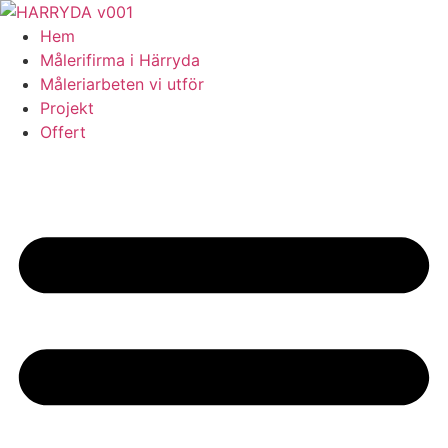
Skip
to
Hem
content
Målerifirma i Härryda
Måleriarbeten vi utför
Projekt
Offert