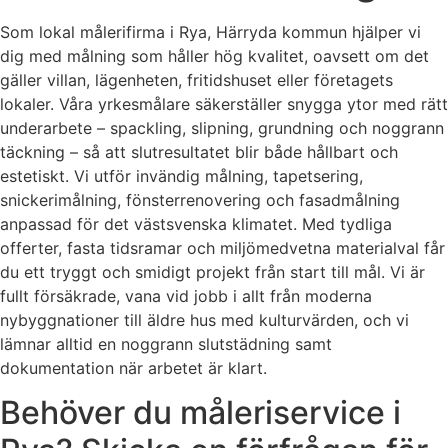
Som lokal målerifirma i Rya, Härryda kommun hjälper vi
dig med målning som håller hög kvalitet, oavsett om det
gäller villan, lägenheten, fritidshuset eller företagets
lokaler. Våra yrkesmålare säkerställer snygga ytor med rätt
underarbete – spackling, slipning, grundning och noggrann
täckning – så att slutresultatet blir både hållbart och
estetiskt. Vi utför invändig målning, tapetsering,
snickerimålning, fönsterrenovering och fasadmålning
anpassad för det västsvenska klimatet. Med tydliga
offerter, fasta tidsramar och miljömedvetna materialval får
du ett tryggt och smidigt projekt från start till mål. Vi är
fullt försäkrade, vana vid jobb i allt från moderna
nybyggnationer till äldre hus med kulturvärden, och vi
lämnar alltid en noggrann slutstädning samt
dokumentation när arbetet är klart.
Behöver du måleriservice i