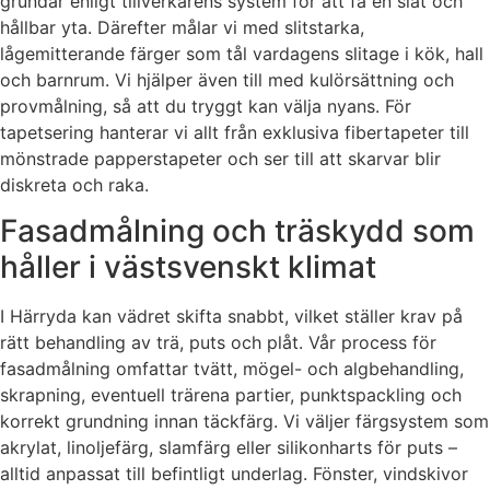
grundar enligt tillverkarens system för att få en slät och
hållbar yta. Därefter målar vi med slitstarka,
lågemitterande färger som tål vardagens slitage i kök, hall
och barnrum. Vi hjälper även till med kulörsättning och
provmålning, så att du tryggt kan välja nyans. För
tapetsering hanterar vi allt från exklusiva fibertapeter till
mönstrade papperstapeter och ser till att skarvar blir
diskreta och raka.
Fasadmålning och träskydd som
håller i västsvenskt klimat
I Härryda kan vädret skifta snabbt, vilket ställer krav på
rätt behandling av trä, puts och plåt. Vår process för
fasadmålning omfattar tvätt, mögel- och algbehandling,
skrapning, eventuell trärena partier, punktspackling och
korrekt grundning innan täckfärg. Vi väljer färgsystem som
akrylat, linoljefärg, slamfärg eller silikonharts för puts –
alltid anpassat till befintligt underlag. Fönster, vindskivor