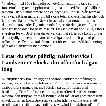
Vi arbetar med både invändig och utvändig målning, tapetsering,
fönstermålning och trapphusmålning – alltid med fokus på hållbara
material, stabilt underarbete och en prydlig slutfinish. Vårt team är
vana vid allt från mindre rum till större totalrenoveringar, fasader och
kommersiella miljöer. Vi täcker in och skyddar noggrant, slipar
dammfritt, använder lågemitterande färger när det går och följer
branschstandarder för bästa resultat. Oavsett om du bor i villa, sitter i
styrelsen för en BRF eller driver verksamhet i Härryda kommun får
du en tydlig process, konkurrenskraftiga offerter och garanti på
utfört arbete. Fyll i kontaktformuläret för en kostnadsfri bedömning
på plats i Landvetter med omnejd.
Letar du efter pålitlig måleriservice i
Landvetter? Skicka din offertförfrågan
idag
Vi erbjuder flexibla upplägg och snabba ledtider för målning av
väggar, tak, snickerier och fasader. Vid din förfrågan återkommer vi
snabbt, ofta samma dag, med förslag på tid för kostnadsfri
besiktning. Därefter får du en transparent offert där arbetsmoment,
material och tidsplan framgår tydligt. Vårt mål är att göra processen
enkel: du får en kontaktperson, vi håller tiderna och levererar ett
resultat som är lätt att vara stolt över. Använd kontaktformuläret för