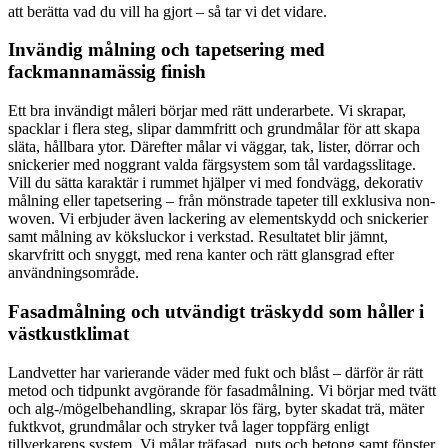
att berätta vad du vill ha gjort – så tar vi det vidare.
Invändig målning och tapetsering med
fackmannamässig finish
Ett bra invändigt måleri börjar med rätt underarbete. Vi skrapar,
spacklar i flera steg, slipar dammfritt och grundmålar för att skapa
släta, hållbara ytor. Därefter målar vi väggar, tak, lister, dörrar och
snickerier med noggrant valda färgsystem som tål vardagsslitage.
Vill du sätta karaktär i rummet hjälper vi med fondvägg, dekorativ
målning eller tapetsering – från mönstrade tapeter till exklusiva non-
woven. Vi erbjuder även lackering av elementskydd och snickerier
samt målning av köksluckor i verkstad. Resultatet blir jämnt,
skarvfritt och snyggt, med rena kanter och rätt glansgrad efter
användningsområde.
Fasadmålning och utvändigt träskydd som håller i
västkustklimat
Landvetter har varierande väder med fukt och blåst – därför är rätt
metod och tidpunkt avgörande för fasadmålning. Vi börjar med tvätt
och alg-/mögelbehandling, skrapar lös färg, byter skadat trä, mäter
fuktkvot, grundmålar och stryker två lager toppfärg enligt
tillverkarens system. Vi målar träfasad, puts och betong samt fönster,