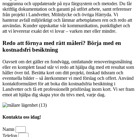
noggranna och uppdaterade på nya färgsystem och metoder. Du får
skriftlig dokumentation och garanti på utfört arbete, samt referenser
från projekt i Landvetter, Mölnlycke och övriga Härryda. Vi
hanterar avfall miljöriktigt och lämnar arbetsplatsen ren och redo att
användas. Kunder uppskattar vår kommunikation, punktlighet och
att vi levererar exakt det vi lovar – varken mer eller mindre.
Redo att förnya med rätt måleri? Börja med en
kostnadsfri besiktning
Oavsett om det gäller en fondvägg, omfattande renoveringsmålning
eller en komplett fasad står vi redo att hjälpa dig med ett resultat som
håller över tid. Berätta kort om ditt projekt, önskad tidsram och
eventuella bilder – så återkommer vi med förslag och offert. Använd
kontaktformuläret för att boka din kostnadsfria besiktning i
Landvetter och få ett professionellt prisförslag inom kort. Vi ser fram
emot att hjälpa dig skapa ytor du trivs med, varje dag.
Kontakta oss idag!
Namn
Telefon