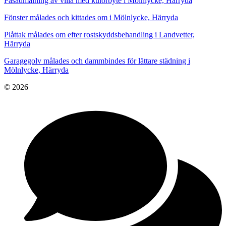
Fasadmålning av villa med kulörbyte i Mölnlycke, Härryda
Fönster målades och kittades om i Mölnlycke, Härryda
Plåttak målades om efter rostskyddsbehandling i Landvetter,
Härryda
Garagegolv målades och dammbindes för lättare städning i
Mölnlycke, Härryda
© 2026