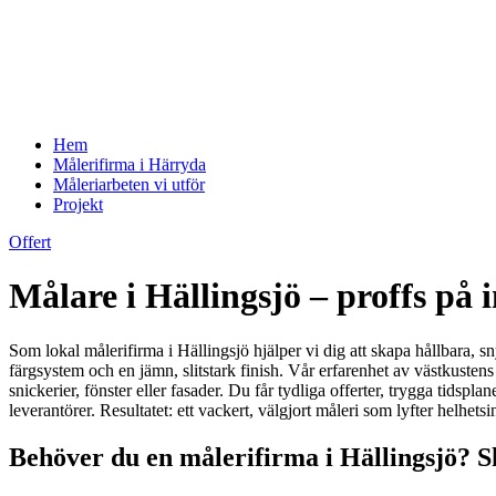
Hem
Målerifirma i Härryda
Måleriarbeten vi utför
Projekt
Offert
Målare i Hällingsjö – proffs på
Som lokal målerifirma i Hällingsjö hjälper vi dig att skapa hållbara, sn
färgsystem och en jämn, slitstark finish. Vår erfarenhet av västkusten
snickerier, fönster eller fasader. Du får tydliga offerter, trygga tidsp
leverantörer. Resultatet: ett vackert, välgjort måleri som lyfter helhets
Behöver du en målerifirma i Hällingsjö? S