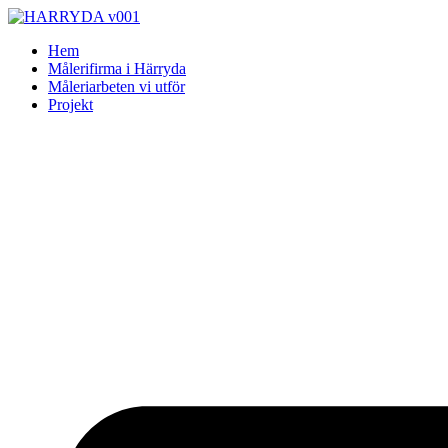
Skip
to
Hem
content
Målerifirma i Härryda
Måleriarbeten vi utför
Projekt