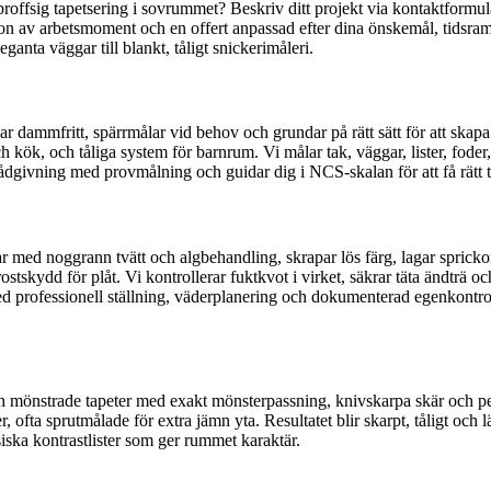
 proffsig tapetsering i sovrummet? Beskriv ditt projekt via kontaktform
tion av arbetsmoment och en offert anpassad efter dina önskemål, tidsra
eganta väggar till blankt, tåligt snickerimåleri.
par dammfritt, spärrmålar vid behov och grundar på rätt sätt för att skap
och kök, och tåliga system för barnrum. Vi målar tak, väggar, lister, fode
dgivning med provmålning och guidar dig i NCS-skalan för att få rätt ton
 med noggrann tvätt och algbehandling, skrapar lös färg, lagar sprickor oc
rostskydd för plåt. Vi kontrollerar fuktkvot i virket, säkrar täta ändträ 
ed professionell ställning, väderplanering och dokumenterad egenkontro
och mönstrade tapeter med exakt mönsterpassning, knivskarpa skär och perf
, ofta sprutmålade för extra jämn yta. Resultatet blir skarpt, tåligt och 
iska kontrastlister som ger rummet karaktär.