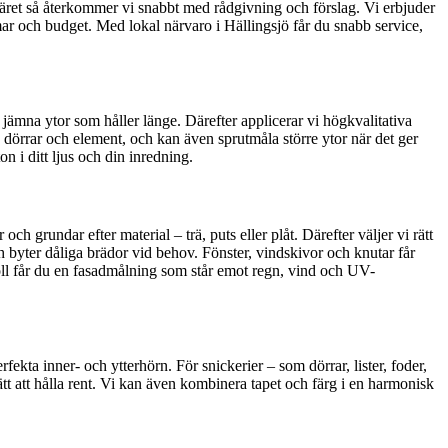
uläret så återkommer vi snabbt med rådgivning och förslag. Vi erbjuder
mar och budget. Med lokal närvaro i Hällingsjö får du snabb service,
a jämna ytor som håller länge. Därefter applicerar vi högkvalitativa
r, dörrar och element, och kan även sprutmåla större ytor när det ger
 i ditt ljus och din inredning.
h grundar efter material – trä, puts eller plåt. Därefter väljer vi rätt
och byter dåliga brädor vid behov. Fönster, vindskivor och knutar får
ll får du en fasadmålning som står emot regn, vind och UV-
ekta inner- och ytterhörn. För snickerier – som dörrar, lister, foder,
lätt att hålla rent. Vi kan även kombinera tapet och färg i en harmonisk