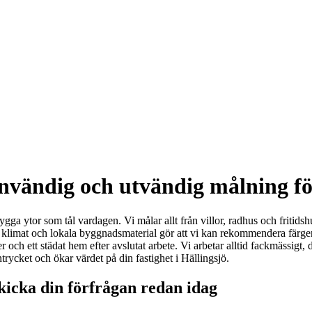
 invändig och utvändig målning f
ygga ytor som tål vardagen. Vi målar allt från villor, radhus och fritids
s klimat och lokala byggnadsmaterial gör att vi kan rekommendera färger
laner och ett städat hem efter avslutat arbete. Vi arbetar alltid fackmäs
intrycket och ökar värdet på din fastighet i Hällingsjö.
kicka din förfrågan redan idag