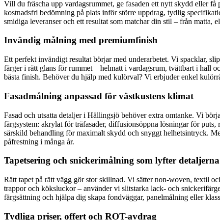
Vill du fräscha upp vardagsrummet, ge fasaden ett nytt skydd eller få
kostnadsfri bedömning på plats inför större uppdrag, tydlig specifika
smidiga leveranser och ett resultat som matchar din stil – från matta, el
Invändig målning med premiumfinish
Ett perfekt invändigt resultat börjar med underarbetet. Vi spacklar, sli
färger i rätt glans för rummet – helmatt i vardagsrum, tvättbart i hall 
bästa finish. Behöver du hjälp med kulörval? Vi erbjuder enkel kulörrå
Fasadmålning anpassad för västkustens klimat
Fasad och utsatta detaljer i Hällingsjö behöver extra omtanke. Vi börjar
färgsystem: akrylat för träfasader, diffusionsöppna lösningar för puts, 
särskild behandling för maximalt skydd och snyggt helhetsintryck. M
påfrestning i många år.
Tapetsering och snickerimålning som lyfter detaljerna
Rätt tapet på rätt vägg gör stor skillnad. Vi sätter non-woven, textil 
trappor och köksluckor – använder vi slitstarka lack- och snickerifärger
färgsättning och hjälpa dig skapa fondväggar, panelmålning eller klass
Tydliga priser, offert och ROT-avdrag