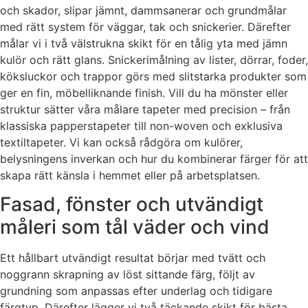
och skador, slipar jämnt, dammsanerar och grundmålar
med rätt system för väggar, tak och snickerier. Därefter
målar vi i två välstrukna skikt för en tålig yta med jämn
kulör och rätt glans. Snickerimålning av lister, dörrar, foder,
köksluckor och trappor görs med slitstarka produkter som
ger en fin, möbelliknande finish. Vill du ha mönster eller
struktur sätter våra målare tapeter med precision – från
klassiska papperstapeter till non-woven och exklusiva
textiltapeter. Vi kan också rådgöra om kulörer,
belysningens inverkan och hur du kombinerar färger för att
skapa rätt känsla i hemmet eller på arbetsplatsen.
Fasad, fönster och utvändigt
måleri som tål väder och vind
Ett hållbart utvändigt resultat börjar med tvätt och
noggrann skrapning av löst sittande färg, följt av
grundning som anpassas efter underlag och tidigare
färgtyp. Därefter lägger vi två täckande skikt för bästa