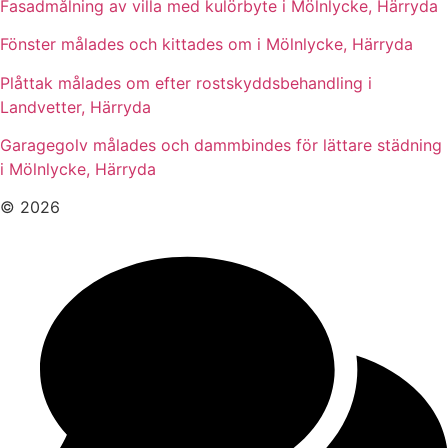
Fasadmålning av villa med kulörbyte i Mölnlycke, Härryda
Fönster målades och kittades om i Mölnlycke, Härryda
Plåttak målades om efter rostskyddsbehandling i
Landvetter, Härryda
Garagegolv målades och dammbindes för lättare städning
i Mölnlycke, Härryda
© 2026