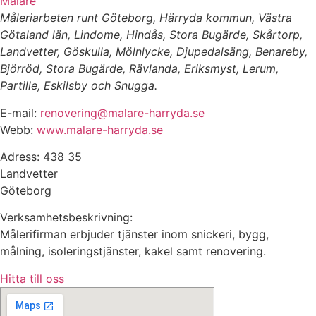
Målare
Måleriarbeten runt Göteborg, Härryda kommun, Västra
Götaland län, Lindome, Hindås, Stora Bugärde, Skårtorp,
Landvetter, Göskulla, Mölnlycke, Djupedalsäng, Benareby,
Björröd, Stora Bugärde, Rävlanda, Eriksmyst, Lerum,
Partille, Eskilsby och Snugga.
E-mail:
renovering@malare-harryda.se
Webb:
www.malare-harryda.se
Adress: 438 35
Landvetter
Göteborg
Verksamhetsbeskrivning:
Målerifirman erbjuder tjänster inom snickeri, bygg,
målning, isoleringstjänster, kakel samt renovering.
Hitta till oss