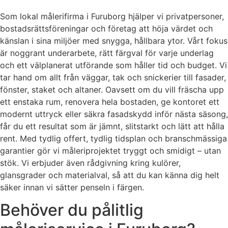
Som lokal målerifirma i Furuborg hjälper vi privatpersoner,
bostadsrättsföreningar och företag att höja värdet och
känslan i sina miljöer med snygga, hållbara ytor. Vårt fokus
är noggrant underarbete, rätt färgval för varje underlag
och ett välplanerat utförande som håller tid och budget. Vi
tar hand om allt från väggar, tak och snickerier till fasader,
fönster, staket och altaner. Oavsett om du vill fräscha upp
ett enstaka rum, renovera hela bostaden, ge kontoret ett
modernt uttryck eller säkra fasadskydd inför nästa säsong,
får du ett resultat som är jämnt, slitstarkt och lätt att hålla
rent. Med tydlig offert, tydlig tidsplan och branschmässiga
garantier gör vi måleriprojektet tryggt och smidigt – utan
stök. Vi erbjuder även rådgivning kring kulörer,
glansgrader och materialval, så att du kan känna dig helt
säker innan vi sätter penseln i färgen.
Behöver du pålitlig