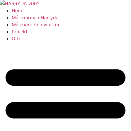
Skip
to
Hem
content
Målerifirma i Härryda
Måleriarbeten vi utför
Projekt
Offert