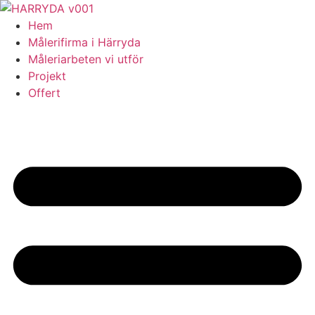
Skip
to
Hem
content
Målerifirma i Härryda
Måleriarbeten vi utför
Projekt
Offert