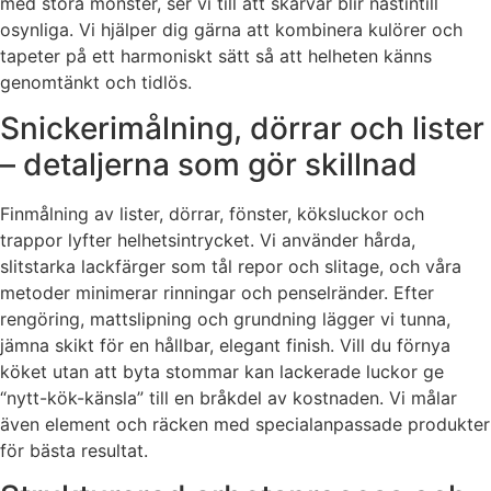
med stora mönster, ser vi till att skarvar blir nästintill
osynliga. Vi hjälper dig gärna att kombinera kulörer och
tapeter på ett harmoniskt sätt så att helheten känns
genomtänkt och tidlös.
Snickerimålning, dörrar och lister
– detaljerna som gör skillnad
Finmålning av lister, dörrar, fönster, köksluckor och
trappor lyfter helhetsintrycket. Vi använder hårda,
slitstarka lackfärger som tål repor och slitage, och våra
metoder minimerar rinningar och penselränder. Efter
rengöring, mattslipning och grundning lägger vi tunna,
jämna skikt för en hållbar, elegant finish. Vill du förnya
köket utan att byta stommar kan lackerade luckor ge
“nytt-kök-känsla” till en bråkdel av kostnaden. Vi målar
även element och räcken med specialanpassade produkter
för bästa resultat.