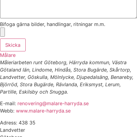
Bifoga gärna bilder, handlingar, ritningar m.m.
Skicka
Målare
Måleriarbeten runt Göteborg, Härryda kommun, Västra
Götaland län, Lindome, Hindås, Stora Bugärde, Skårtorp,
Landvetter, Göskulla, Mölnlycke, Djupedalsäng, Benareby,
Björröd, Stora Bugärde, Rävlanda, Eriksmyst, Lerum,
Partille, Eskilsby och Snugga.
E-mail:
renovering@malare-harryda.se
Webb:
www.malare-harryda.se
Adress: 438 35
Landvetter