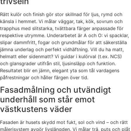
trivseln
Rätt kulör och finish gör stor skillnad för ljus, rymd och
känsla i hemmet. Vi målar väggar, tak, kök, sovrum och
trapphus med slitstarka, tvättbara färger anpassade för
respektive utrymme. Underarbetet är A och O: vi spacklar,
slipar dammfritt, fogar och grundmålar för att säkerställa
jämna underlag och perfekt vidhäftning. Vill du ha matt,
helmatt eller sidenmatt? Vi guidar i kulörval (t.ex. NCS)
och glansgrader utifrån stil, ljusinsläpp och funktion.
Resultatet blir en jämn, elegant yta som tål vardagens
påfrestningar och håller färgen över tid.
Fasadmålning och utvändigt
underhåll som står emot
västkustens väder
Fasaden är husets skydd mot fukt, sol och vind – och rätt
målerisystem avgör livslängden. Vi målar trä, puts och plåt