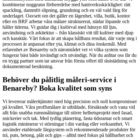
kombinerar noggrann förberedelse med hantverksskicklighet: rätt
spackling, dammfri slipning, grundning och en väl vald färg för
underlaget. Oavsett om det gäller en lägenhet, villa, butik, kontor
eller en BRF arbetar våra målare strukturerat, städar löpande och
håller tiderna. Vi guidar dig i kulörval med hänsyn till ljus,
användning och arkitektur – från klassiskt vitt till kulörer med djup
och karaktär. Vårt fokus är att skapa hållbara resultat, där varje steg i
processen är anpassat efter yta, klimat och dina önskemål. Med
erfarenhet av Benareby och närområdet vet vi vilka system som
fungerar bäst både invändigt och utvändigt. När du anlitar oss får du
en trygg partner som tar ansvar från första offert till slutstädning och
dokumenterad besiktning.
Behöver du pålitlig måleri-service i
Benareby? Boka kvalitet som syns
Vi levererar måleritjänster med hög precision och noll kompromisser
på kvalitet. Våra proffsmålare är utbildade, försäkrade och vana vid
allt från snabba rumsmålningar till större helhetsprojekt med fasad,
snickerier och tak. Med tydlig planering, fasta tidsramar och smart
logistik minimerar vi störningar i din vardag eller verksamhet. Vi
använder etablerade färgsystem och rekommenderade produkter för
trä, puts, betong, plåt och gips – alltid med fokus på hållbarhet och