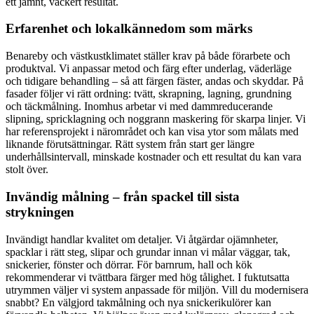
ett jämnt, vackert resultat.
Erfarenhet och lokalkännedom som märks
Benareby och västkustklimatet ställer krav på både förarbete och
produktval. Vi anpassar metod och färg efter underlag, väderläge
och tidigare behandling – så att färgen fäster, andas och skyddar. På
fasader följer vi rätt ordning: tvätt, skrapning, lagning, grundning
och täckmålning. Inomhus arbetar vi med dammreducerande
slipning, spricklagning och noggrann maskering för skarpa linjer. Vi
har referensprojekt i närområdet och kan visa ytor som målats med
liknande förutsättningar. Rätt system från start ger längre
underhållsintervall, minskade kostnader och ett resultat du kan vara
stolt över.
Invändig målning – från spackel till sista
strykningen
Invändigt handlar kvalitet om detaljer. Vi åtgärdar ojämnheter,
spacklar i rätt steg, slipar och grundar innan vi målar väggar, tak,
snickerier, fönster och dörrar. För barnrum, hall och kök
rekommenderar vi tvättbara färger med hög tålighet. I fuktutsatta
utrymmen väljer vi system anpassade för miljön. Vill du modernisera
snabbt? En välgjord takmålning och nya snickerikulörer kan