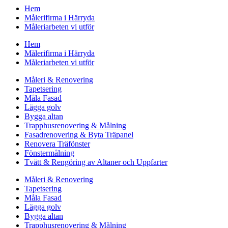
Hem
Målerifirma i Härryda
Måleriarbeten vi utför
Hem
Målerifirma i Härryda
Måleriarbeten vi utför
Måleri & Renovering
Tapetsering
Måla Fasad
Lägga golv
Bygga altan
Trapphusrenovering & Målning
Fasadrenovering & Byta Träpanel
Renovera Träfönster
Fönstermålning
Tvätt & Rengöring av Altaner och Uppfarter
Måleri & Renovering
Tapetsering
Måla Fasad
Lägga golv
Bygga altan
Trapphusrenovering & Målning