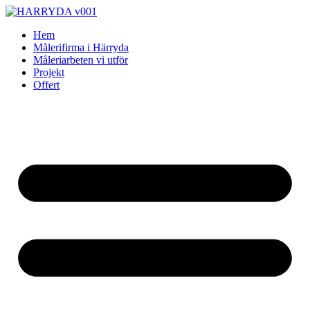
Skip
to
Hem
content
Målerifirma i Härryda
Måleriarbeten vi utför
Projekt
Offert