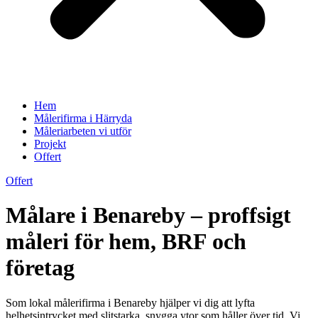
Hem
Målerifirma i Härryda
Måleriarbeten vi utför
Projekt
Offert
Offert
Målare i Benareby – proffsigt
måleri för hem, BRF och
företag
Som lokal målerifirma i Benareby hjälper vi dig att lyfta
helhetsintrycket med slitstarka, snygga ytor som håller över tid. Vi