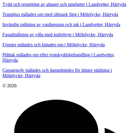
Tvätt och rengöring av altaner och uppfarter i Landvetter, Härryda
Trapphus målades om med slitstark färg i Mölnlycke, Härryda
Invändig målning av vardagsrum och tak i Landvetter, Härryda
Fasadmålning av villa med kulörbyte i Mölnlycke, Härryda
Fönster målades och kittades om i Mölnlycke, Härryda
Plåttak målades om efter rostskyddsbehandling i Landvetter,
Härryda
Garagegolv målades och dammbindes för lättare städning i
Mölnlycke, Härryda
© 2026