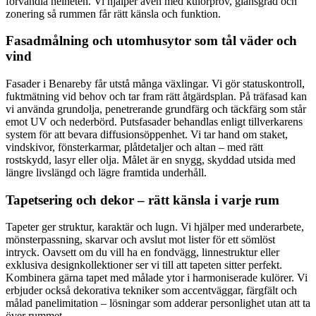
förvandla helheten. Vi hjälper även med kulörprov, glansgrad och
zonering så rummen får rätt känsla och funktion.
Fasadmålning och utomhusytor som tål väder och
vind
Fasader i Benareby får utstå många växlingar. Vi gör statuskontroll,
fuktmätning vid behov och tar fram rätt åtgärdsplan. På träfasad kan
vi använda grundolja, penetrerande grundfärg och täckfärg som står
emot UV och nederbörd. Putsfasader behandlas enligt tillverkarens
system för att bevara diffusionsöppenhet. Vi tar hand om staket,
vindskivor, fönsterkarmar, plåtdetaljer och altan – med rätt
rostskydd, lasyr eller olja. Målet är en snygg, skyddad utsida med
längre livslängd och lägre framtida underhåll.
Tapetsering och dekor – rätt känsla i varje rum
Tapeter ger struktur, karaktär och lugn. Vi hjälper med underarbete,
mönsterpassning, skarvar och avslut mot lister för ett sömlöst
intryck. Oavsett om du vill ha en fondvägg, linnestruktur eller
exklusiva designkollektioner ser vi till att tapeten sitter perfekt.
Kombinera gärna tapet med målade ytor i harmoniserade kulörer. Vi
erbjuder också dekorativa tekniker som accentväggar, färgfält och
målad panelimitation – lösningar som adderar personlighet utan att ta
över rummet.