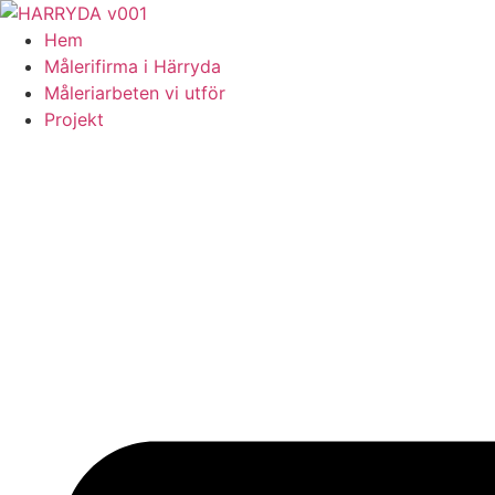
Skip
to
Hem
content
Målerifirma i Härryda
Måleriarbeten vi utför
Projekt