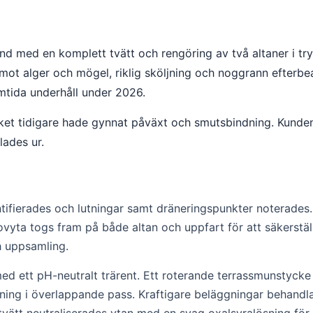
nd med en komplett tvätt och rengöring av två altaner i tr
ot alger och mögel, riklig sköljning och noggrann efterb
amtida underhåll under 2026.
ilket tidigare hade gynnat påväxt och smutsbindning. Kund
lades ur.
tifierades och lutningar samt dräneringspunkter noterades. 
ovyta togs fram på både altan och uppfart för att säkerstä
h uppsamling.
ed ett pH-neutralt trärent. Ett roterande terrassmunstycke
tning i överlappande pass. Kraftigare beläggningar behand
tvätt neutraliserades ytan med en svag oxalsyralösning för a