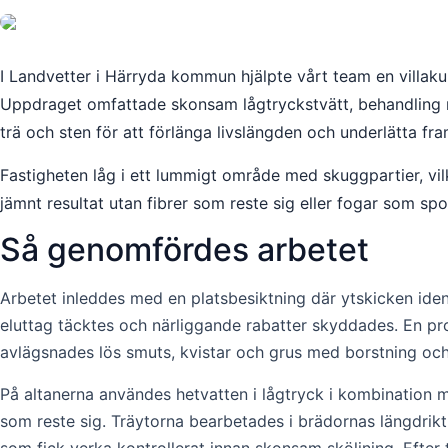
I Landvetter i Härryda kommun hjälpte vårt team en villaku
Uppdraget omfattade skonsam lågtryckstvätt, behandling m
trä och sten för att förlänga livslängden och underlätta fr
Fastigheten låg i ett lummigt område med skuggpartier, v
jämnt resultat utan fibrer som reste sig eller fogar som spo
Så genomfördes arbetet
Arbetet inleddes med en platsbesiktning där ytskicken iden
eluttag täcktes och närliggande rabatter skyddades. En pr
avlägsnades lös smuts, kvistar och grus med borstning oc
På altanerna användes hetvatten i lågtryck i kombination m
som reste sig. Träytorna bearbetades i brädornas längdrik
som fick verka kontrollerat innan skonsam sköljning. Efter 