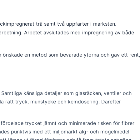
yckimpregnerat trä samt två uppfarter i marksten.
earbetning. Arbetet avslutades med impregnering av både
en önskade en metod som bevarade ytorna och gav ett rent,
Samtliga känsliga detaljer som glasräcken, ventiler och
lla rätt tryck, munstycke och kemdosering. Därefter
 fördelade trycket jämnt och minimerade risken för fibrer
lades punktvis med ett miljömärkt alg- och mögelmedel
tt jämna ut färgskiftningar och få fram träets naturliga