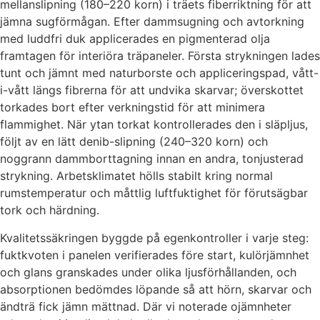
mellanslipning (180–220 korn) i träets fiberriktning för att
jämna sugförmågan. Efter dammsugning och avtorkning
med luddfri duk applicerades en pigmenterad olja
framtagen för interiöra träpaneler. Första strykningen lades
tunt och jämnt med naturborste och appliceringspad, vått-
i-vått längs fibrerna för att undvika skarvar; överskottet
torkades bort efter verkningstid för att minimera
flammighet. När ytan torkat kontrollerades den i släpljus,
följt av en lätt denib-slipning (240–320 korn) och
noggrann dammborttagning innan en andra, tonjusterad
strykning. Arbetsklimatet hölls stabilt kring normal
rumstemperatur och måttlig luftfuktighet för förutsägbar
tork och härdning.
Kvalitetssäkringen byggde på egenkontroller i varje steg:
fuktkvoten i panelen verifierades före start, kulörjämnhet
och glans granskades under olika ljusförhållanden, och
absorptionen bedömdes löpande så att hörn, skarvar och
ändträ fick jämn mättnad. Där vi noterade ojämnheter