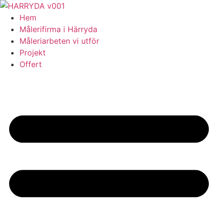
Skip
to
Hem
content
Målerifirma i Härryda
Måleriarbeten vi utför
Projekt
Offert