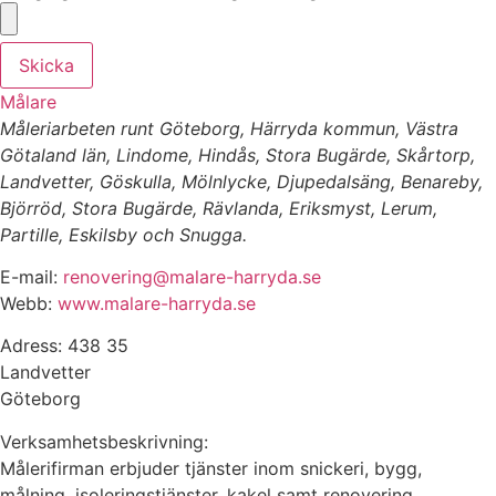
Skicka
Målare
Måleriarbeten runt Göteborg, Härryda kommun, Västra
Götaland län, Lindome, Hindås, Stora Bugärde, Skårtorp,
Landvetter, Göskulla, Mölnlycke, Djupedalsäng, Benareby,
Björröd, Stora Bugärde, Rävlanda, Eriksmyst, Lerum,
Partille, Eskilsby och Snugga.
E-mail:
renovering@malare-harryda.se
Webb:
www.malare-harryda.se
Adress: 438 35
Landvetter
Göteborg
Verksamhetsbeskrivning:
Målerifirman erbjuder tjänster inom snickeri, bygg,
målning, isoleringstjänster, kakel samt renovering.